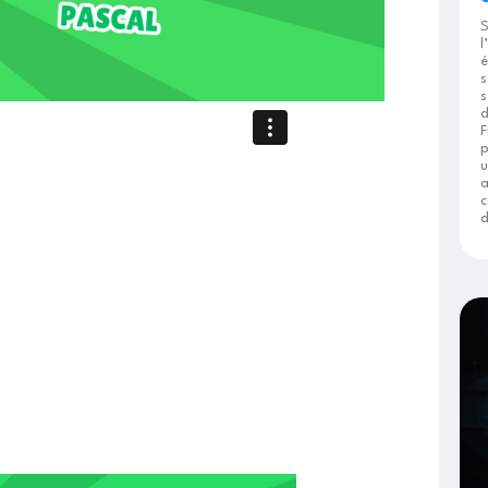
S
l
é
s
s
d
F
p
u
a
c
d