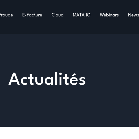
fraude
E-facture
Cloud
MATA IO
Webinars
New
Actualités