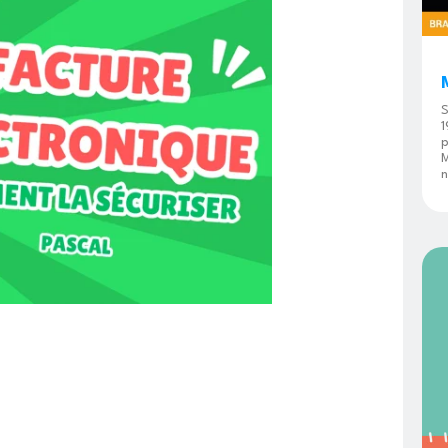
S
1
p
M
n