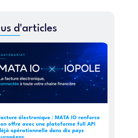
lus d'articles
Facture électronique : MATA IO renforce
son offre avec une plateforme full API
déjà opérationnelle dans dix pays
européens.