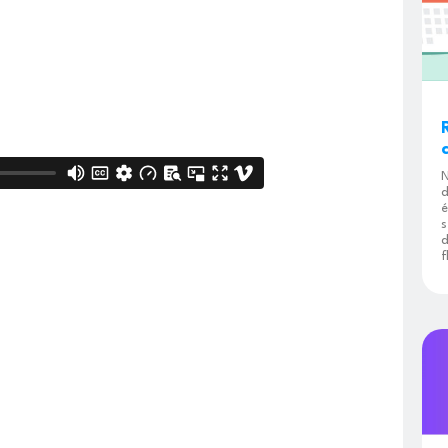
N
d
é
s
d
f