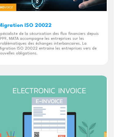
Migration ISO 20022
pécialiste de la sécurisation des flux financiers depuis
999, MATA accompagne les entreprises sur les
roblématiques des échanges interbancaires. La
igration ISO 20022 entraine les entreprises vers de
ouvelles obligations.