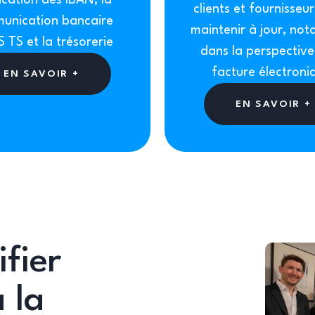
ication des IBAN, la
clients et fournisseur
unication bancaire
maintenir à jour, no
 TS et la trésorerie
dans la perspective
facture électroni
EN SAVOIR +
EN SAVOIR +
fier
 la