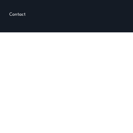
s
Contact
ux et
acture