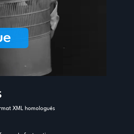
ue
s
format XML homologués