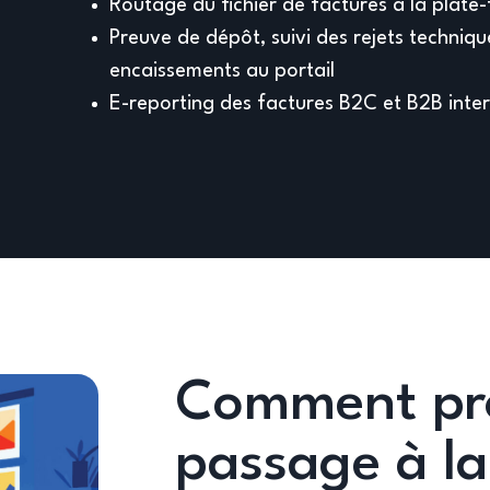
Routage du fichier de factures à la plate
Preuve de dépôt, suivi des rejets techniq
encaissements au portail
E-reporting des factures B2C et B2B inte
Comment pro
passage à la