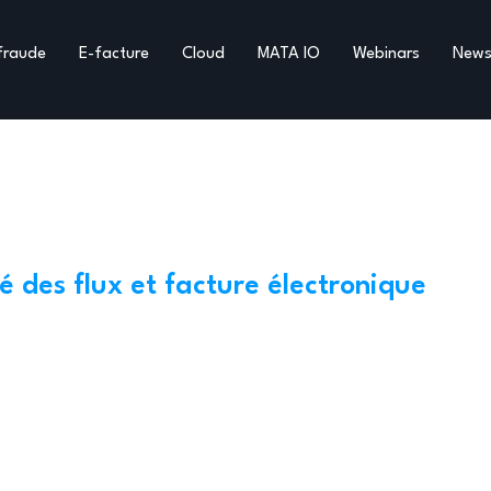
fraude
E-facture
Cloud
MATA IO
Webinars
New
é des flux et facture électronique
r sécuriser vos fl
otre passage à la f