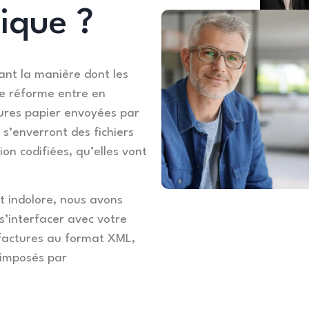
nique ?
nt la manière dont les
te réforme entre en
tures papier envoyées par
 s’enverront des fichiers
on codifiées, qu’elles vont
t indolore, nous avons
s’interfacer avec votre
s factures au format XML,
 imposés par