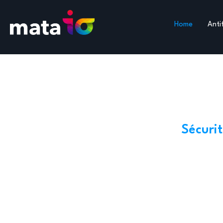
Home
Anti
Sécurit
MATA IO pou
simplifier v