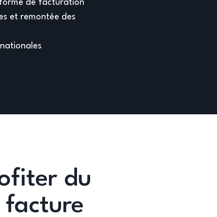
-forme de facturation
ues et remontée des
rnationales
fiter du
 facture