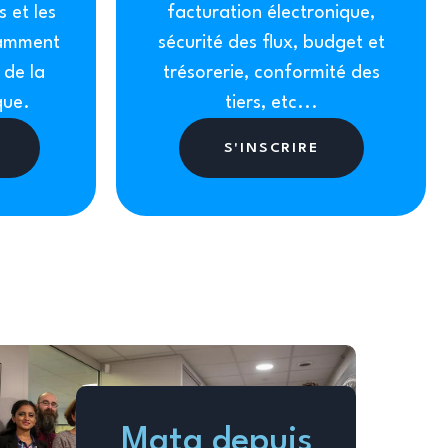
s et les
facturation électronique,
tamment
sécurité des flux, budget et
 de la
trésorerie, conformité des
que.
tiers, etc...
S'INSCRIRE
Mata depuis