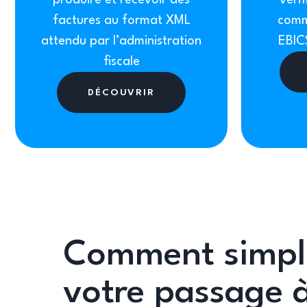
produire et recevoir des
vérif
factures au format XML
comm
attendu par l’administration
EBICS
fiscale
DÉCOUVRIR
Comment simpli
votre passage à