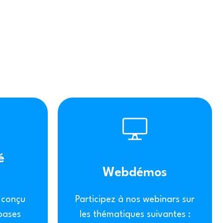
é
Webdémos
l conçu
Participez à nos webinars sur
 bases
les thématiques suivantes :