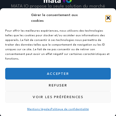
MATA IO propose la seule solution du marché
qui embarque la vérification des IBAN, la
Gérer le consentement aux
communication bancaire EBICS TS et la
cookies
trésorerie, disponible sous forme intégrée ou
Pour offrir les meilleures expériences, nous utilisons des technologies
de modules indépendants.
telles que les cookies pour stocker et/ou accéder aux informations des
appareils. Le fait de consentir à ces technologies nous permettra de
traiter des données telles que le comportement de navigation ou les ID
MATA IO propose également la solution mata
uniques sur ce site. Le fait de ne pas consentir ou de retirer son
inv-io qui permet de transformer vos factures
consentement peut avoir un effet négatif sur certaines caractéristiques et
fonctions.
en flux XML, de les router vers une plate-
forme partenaire, mais aussi de récupérer ces
ACCEPTER
flux auprès des plateformes et de les
comptabiliser dans vos ERP.
REFUSER
VOIR LES PRÉFÉRENCES
@ Copyright 2026 –
Bubbelcom
Mentions légales
Politique de confidentialité