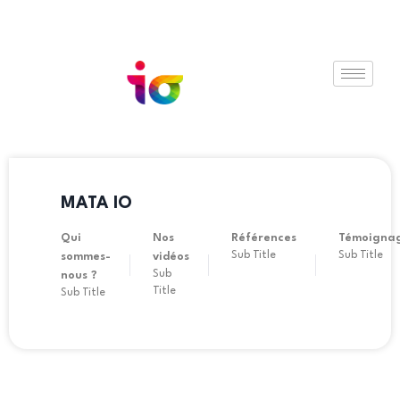
MATA IO
Qui
Nos
Références
Témoigna
Sub Title
Sub Title
sommes-
vidéos
Sub
nous ?
Title
Sub Title