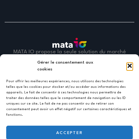
MATA IO propose la seule solution du marché
qui embarque la vérification des IBAN, la
Gérer le consentement aux
communication bancaire EBICS TS et la
cookies
trésorerie, disponible sous forme intégrée ou
Pour offrir les meilleures expériences, nous utilisons des technologies
de modules indépendants.
telles que les cookies pour stocker et/ou accéder aux informations des
appareils. Le fait de consentir à ces technologies nous permettra de
traiter des données telles que le comportement de navigation ou les ID
MATA IO propose également la solution mata
uniques sur ce site. Le fait de ne pas consentir ou de retirer son
inv-io qui permet de transformer vos factures
consentement peut avoir un effet négatif sur certaines caractéristiques et
fonctions.
en flux XML, de les router vers une plate-
forme partenaire, mais aussi de récupérer ces
ACCEPTER
flux auprès des plateformes et de les