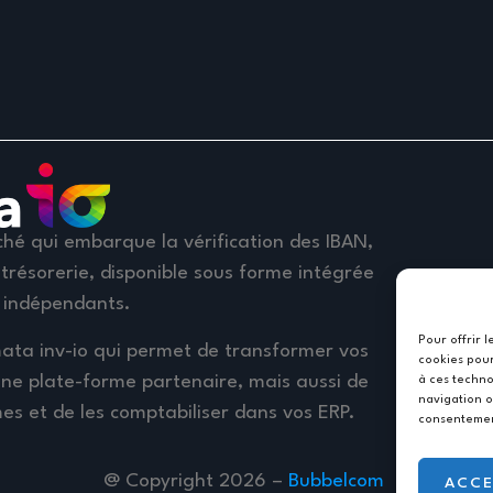
hé qui embarque la vérification des IBAN,
trésorerie, disponible sous forme intégrée
 indépendants.
Pour offrir 
ata inv-io qui permet de transformer vos
cookies pour
une plate-forme partenaire, mais aussi de
à ces techno
navigation o
es et de les comptabiliser dans vos ERP.
consentement
@ Copyright 2026 –
Bubbelcom
ACCE