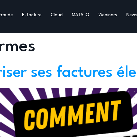
fraude
E-facture
Cloud
MATA IO
Webinars
New
rmes
ser ses factures éle