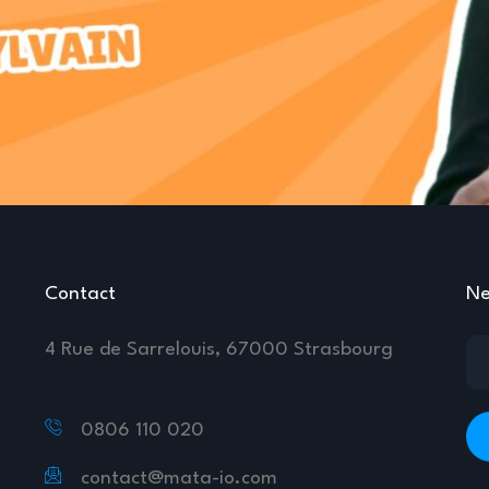
Contact
Ne
4 Rue de Sarrelouis, 67000 Strasbourg
0806 110 020
contact@mata-io.com