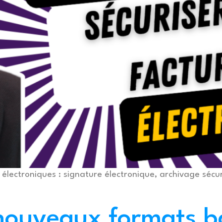
lectroniques : signature électronique, archivage sécuri
 nouveaux formats ba