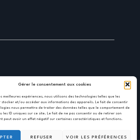
Gérer le consentement aux cookies
les meilleures expériences, nous utilisons des technologies telles que les
 stocker et/ou accéder aux informations des appareils. Le fait de consentir
logies nous permettra de traiter des données telles que le comportement de
u les ID uniques sur ce site. Le fait de ne pas consentir ou de retirer son
 peut avoir un effet négatif sur certaines caractéristiques et fonctions.
PTER
REFUSER
VOIR LES PRÉFÉRENCES