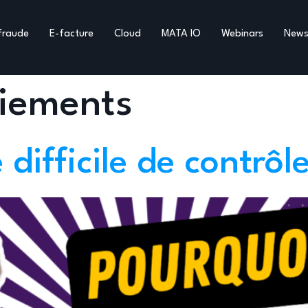
fraude
E-facture
Cloud
MATA IO
Webinars
New
iements
 difficile de contrôl