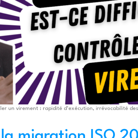
rôler un virement : rapidité d’exécution, irrévocabilité 
 la migration ISO 2