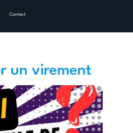
s
Contact
er un virement