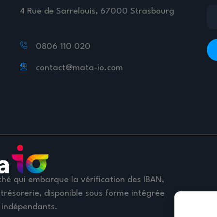
4 Rue de Sarrelouis, 67000 Strasbourg
0806 110 020
contact@mata-io.com
hé qui embarque la vérification des IBAN,
trésorerie, disponible sous forme intégrée
 indépendants.