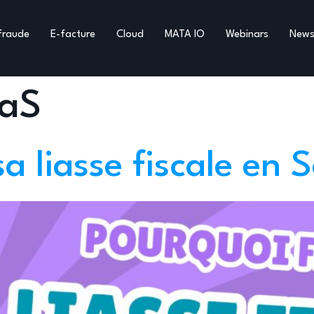
fraude
E-facture
Cloud
MATA IO
Webinars
New
aS
sa liasse fiscale en 