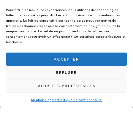
Mata io est référencé à l’union des
groupements d’achats publics (ugap)
Pour offrir les meilleures expériences, nous utilisons des technologies
via le marché scc
telles que les cookies pour stocker et/ou accéder aux informations des
appareils. Le fait de consentir à ces technologies nous permettra de
traiter des données telles que le comportement de navigation ou les ID
uniques sur ce site. Le fait de ne pas consentir ou de retirer son
Témoignage client : alteca
consentement peut avoir un effet négatif sur certaines caractéristiques et
fonctions.
ACCEPTER
Previous
1
2
3
4
REFUSER
VOIR LES PRÉFÉRENCES
5
Next
Mentions légales
Politique de confidentialité