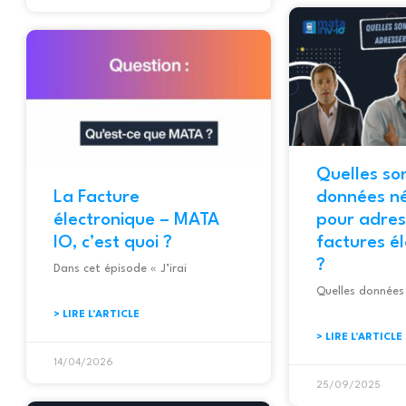
Quelles son
La Facture
données ne
électronique – MATA
pour adres
IO, c’est quoi ?
factures é
?
Dans cet épisode « J’irai
Quelles données
> LIRE L'ARTICLE
> LIRE L'ARTICLE
14/04/2026
25/09/2025