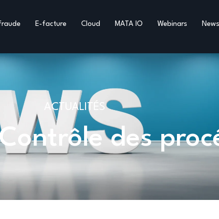
fraude
E-facture
Cloud
MATA IO
Webinars
New
ACTUALITÉS
 Contrôle des pro