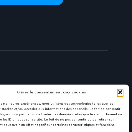
Gérer le consentement aux cookies
les meilleures expériences, nous utilisons des technologies telles que les
 stocker et/ou accéder aux informations des appareils. Le fait de consentir
logies nous permettra de traiter des données telles que le comportement de
u les ID uniques sur ce site. Le fait de ne pas consentir ou de retirer son
 peut avoir un effet négatif sur certaines caractéristiques et fonctions.