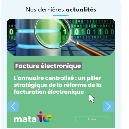
Nos dernières
actualités
F
r
p
o
e
St