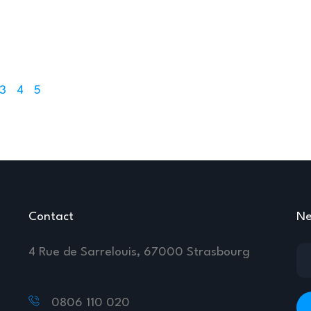
3
4
5
Contact
Ne
4 Rue de Sarrelouis, 67000 Strasbourg
0806 110 020