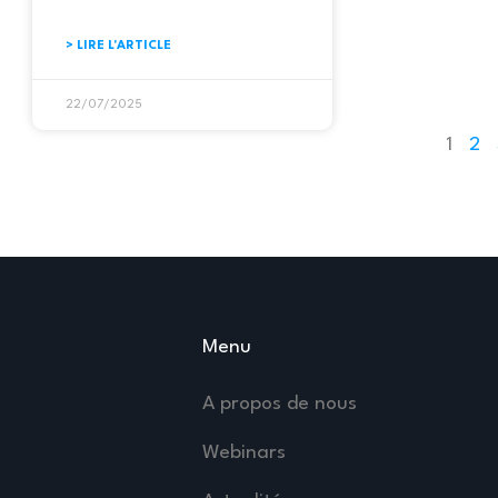
> LIRE L'ARTICLE
22/07/2025
1
2
Menu
A propos de nous
Webinars