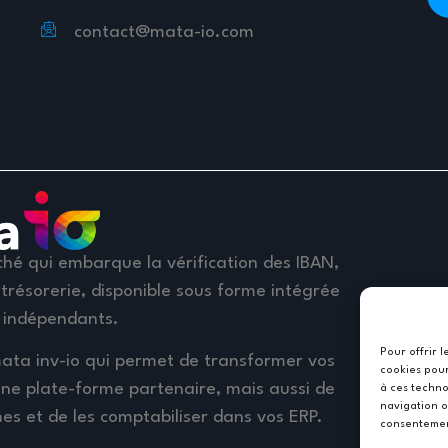
contact@mata-io.com
hé qui embarque la vérification des IBAN,
trésorerie, disponible sous forme intégrée
 indépendants.
Pour offrir 
ata inv-io qui permet de transformer vos
cookies pour
une plate-forme partenaire, mais aussi de
à ces techno
navigation o
es et de les comptabiliser dans vos ERP.
consentement