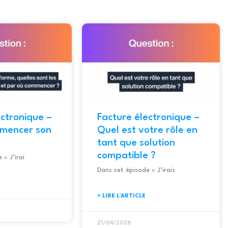
ectronique –
Facture électronique –
mmencer son
Quel est votre rôle en
tant que solution
compatible ?
 « J’irai
La réforme de la facture
Dans cet épisode « J’irais
électronique est la même pour
tous… mais les trajectoires de mise
> LIRE L'ARTICLE
en conformité sont très…
Dans cet épisode « J’irai faire un audit chez vous »,
21/04/2026
Marie-Thérèse Brogly rappelle que si la réforme est