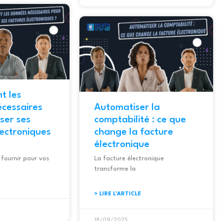
commune,...
Lire la suite
t les
́cessaires
Automatiser la
ser ses
comptabilité : ce que
lectroniques
change la facture
électronique
 fournir pour vos
La facture électronique
transforme la
> LIRE L'ARTICLE
18/09/2025