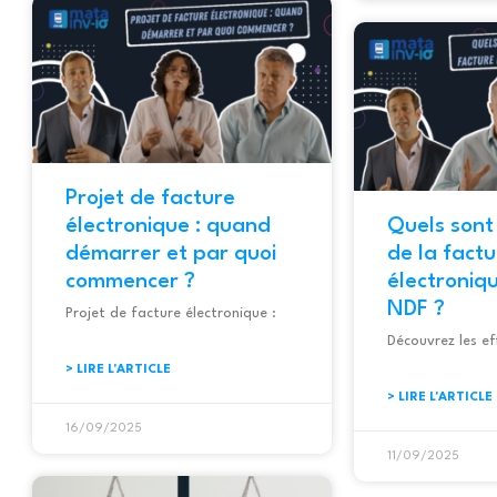
Projet de facture
électronique : quand
Quels sont
démarrer et par quoi
de la fact
commencer ?
électroniq
NDF ?
Projet de facture électronique :
Découvrez les ef
> LIRE L'ARTICLE
> LIRE L'ARTICLE
16/09/2025
11/09/2025