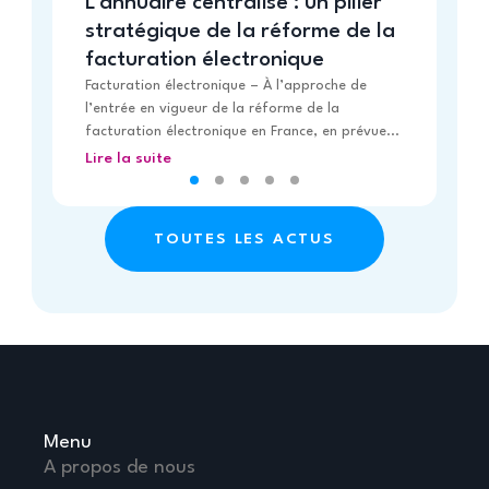
L’annuaire centralisé : un pilier
de 
stratégique de la réforme de la
Li
facturation électronique
Facturation électronique – À l’approche de
l’entrée en vigueur de la réforme de la
facturation électronique en France, en prévue...
Lire la suite
TOUTES LES ACTUS
Menu
A propos de nous