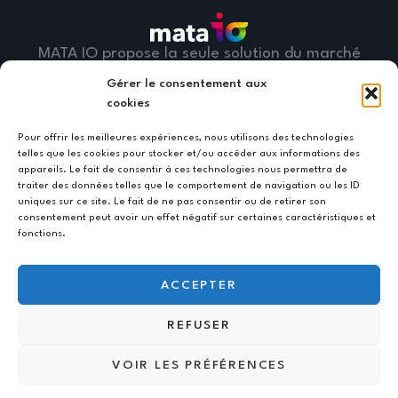
MATA IO propose la seule solution du marché
qui embarque la vérification des IBAN, la
Gérer le consentement aux
communication bancaire EBICS TS et la
cookies
trésorerie, disponible sous forme intégrée ou
Pour offrir les meilleures expériences, nous utilisons des technologies
de modules indépendants.
telles que les cookies pour stocker et/ou accéder aux informations des
appareils. Le fait de consentir à ces technologies nous permettra de
traiter des données telles que le comportement de navigation ou les ID
MATA IO propose également la solution mata
uniques sur ce site. Le fait de ne pas consentir ou de retirer son
inv-io qui permet de transformer vos factures
consentement peut avoir un effet négatif sur certaines caractéristiques et
fonctions.
en flux XML, de les router vers une plate-
forme partenaire, mais aussi de récupérer ces
ACCEPTER
flux auprès des plateformes et de les
comptabiliser dans vos ERP.
REFUSER
VOIR LES PRÉFÉRENCES
@ Copyright 2026 –
Bubbelcom