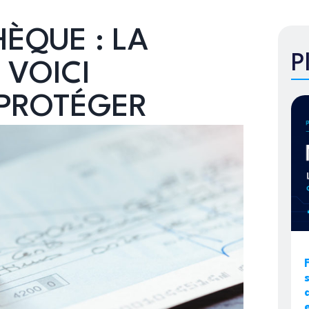
HÈQUE : LA
P
 VOICI
PROTÉGER