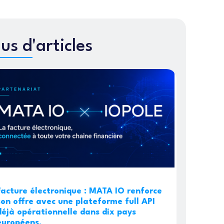
lus d'articles
Facture électronique : MATA IO renforce
son offre avec une plateforme full API
déjà opérationnelle dans dix pays
européens.