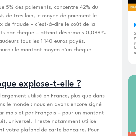
 que 5% des paiements, concentre 42% du
st, de très loin, le moyen de paiement le
x de fraude – c’est-à-dire le coût de la
ts par chèque – atteint désormais 0,088%.
S
1
raudeurs tous les 1 140 euros payés.
p
M
t lourd : le montant moyen d’un chèque
n
èque explose-t-elle ?
 largement utilisé en France, plus que dans
ns le monde : nous en avons encore signé
 par mois et par Français – pour un montant
it, universel, il reste notamment utilisé
nt votre plafond de carte bancaire. Pour