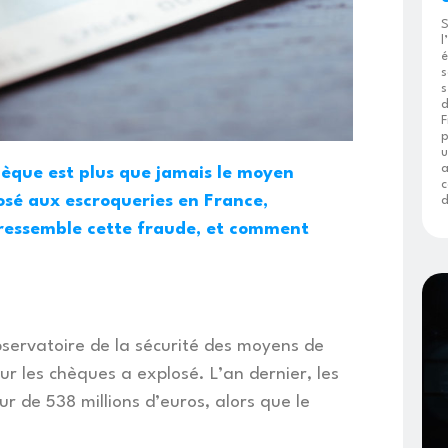
S
l
é
s
s
d
F
p
u
a
hèque est plus que jamais le moyen
c
osé aux escroqueries en France,
d
i ressemble cette fraude, et comment
bservatoire de la sécurité des moyens de
r les chèques a explosé. L’an dernier, les
r de 538 millions d’euros, alors que le