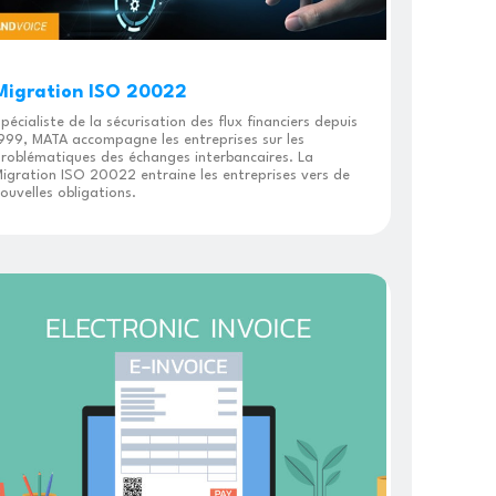
Migration ISO 20022
pécialiste de la sécurisation des flux financiers depuis
999, MATA accompagne les entreprises sur les
roblématiques des échanges interbancaires. La
igration ISO 20022 entraine les entreprises vers de
ouvelles obligations.