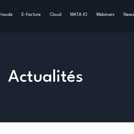
fraude
E-facture
Cloud
MATA IO
Webinars
New
Actualités